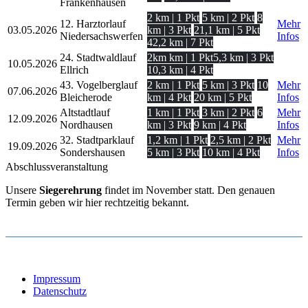
Frankenhausen
2 km | 1 Pkt
5 km | 2 Pkt
8
12. Harztorlauf
Mehr
03.05.2026
km | 3 Pkt
21,1 km | 5 Pkt
Niedersachswerfen
Infos
42,2 km | 7 Pkt
24. Stadtwaldlauf
2km km | 1 Pkt
5,3 km | 3 Pkt
10.05.2026
Ellrich
10,3 km | 4 Pkt
43. Vogelberglauf
2 km | 1 Pkt
5 km | 3 Pkt
10
Mehr
07.06.2026
Bleicherode
km | 4 Pkt
20 km | 5 Pkt
Infos
Altstadtlauf
1 km | 1 Pkt
3 km | 2 Pkt
6
Mehr
12.09.2026
Nordhausen
km | 3 Pkt
9 km | 4 Pkt
Infos
32. Stadtparklauf
1,2 km | 1 Pkt
2,5 km | 2 Pkt
Mehr
19.09.2026
Sondershausen
5 km | 3 Pkt
10 km | 4 Pkt
Infos
Abschlussveranstaltung
Unsere
Siegerehrung
findet im November statt. Den genauen
Termin geben wir hier rechtzeitig bekannt.
Impressum
Datenschutz