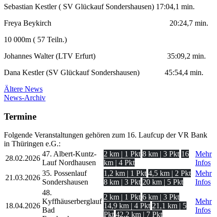
Sebastian Kestler ( SV Glückauf Sondershausen) 17:04,1 min.
Freya Beykirch 20:24,7 min.
10 000m ( 57 Teiln.)
Johannes Walter (LTV Erfurt) 35:09,2 min.
Dana Kestler (SV Glückauf Sondershausen) 45:54,4 min.
Ältere News
News-Archiv
Termine
Folgende Veranstaltungen gehören zum 16. Laufcup der VR Bank
in Thüringen e.G.:
47. Albert-Kuntz-
2 km | 1 Pkt
8 km | 3 Pkt
16
Mehr
28.02.2026
Lauf Nordhausen
km | 4 Pkt
Infos
35. Possenlauf
1,2 km | 1 Pkt
4,5 km | 2 Pkt
Mehr
21.03.2026
Sondershausen
8 km | 3 Pkt
20 km | 5 Pkt
Infos
48.
2 km | 1 Pkt
6 km | 3 Pkt
Kyffhäuserberglauf
Mehr
18.04.2026
14,9 km | 4 Pkt
21,1 km | 5
Bad
Infos
Pkt
42,2 km | 7 Pkt