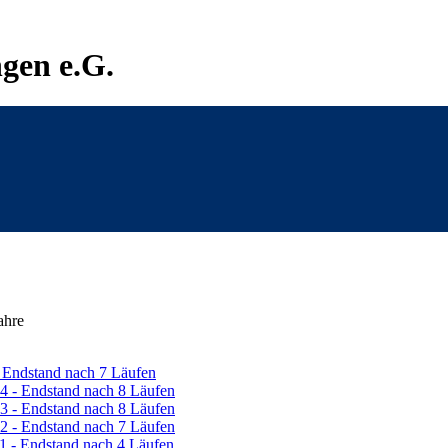
gen e.G.
ahre
- Endstand nach 7 Läufen
4 - Endstand nach 8 Läufen
3 - Endstand nach 8 Läufen
2 - Endstand nach 7 Läufen
1 - Endstand nach 4 Läufen